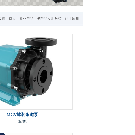
位置：
首页
-
泵业产品
-
按产品应用分类
- 化工应用
MGV罐装永磁泵
标签: