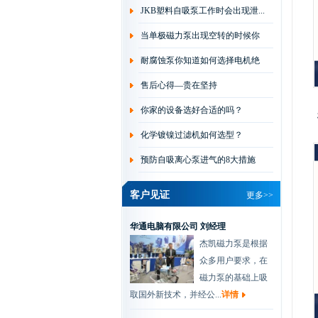
JKB塑料自吸泵工作时会出现泄...
当单极磁力泵出现空转的时候你
会...
耐腐蚀泵你知道如何选择电机绝
缘...
售后心得—贵在坚持
你家的设备选好合适的吗？
维信机械设备有限公司 黄总
化学镀镍过滤机如何选型？
我司是做PCB线路
板湿制程水平机设
预防自吸离心泵进气的8大措施
备的厂家，从我司
开厂以来，一直都是...
详情
客户见证
更多>>
华通电脑有限公司 刘经理
杰凯磁力泵是根据
众多用户要求，在
磁力泵的基础上吸
取国外新技术，并经公...
详情
协和电镀有限公司 肖总