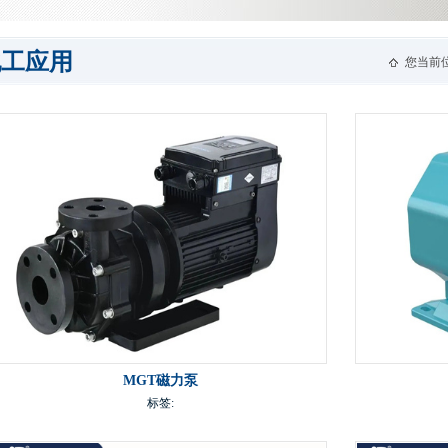
化工应用
您当前
MGT磁力泵
标签: