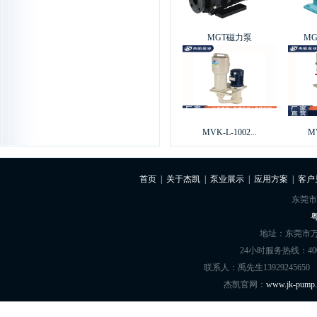
MGT磁力泵
M
MVK-L-1002...
MV
首页
|
关于杰凯
|
泵业展示
|
应用方案
|
客户
东莞市
粤
地址：东莞市万
24小时服务热线：400-8
联系人：禹先生13929245650
杰凯官网：
www.jk-pump