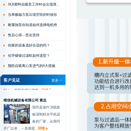
JKB塑料自吸泵工作时会出现泄...
取国外新技术，并经公...
详情
当单极磁力泵出现空转的时候你
协和电镀有限公司 肖总
会...
耐腐蚀泵你知道如何选择电机绝
我们做化学镀过滤
是一种新型的金属
缘...
售后心得—贵在坚持
表面处理技术，该
你家的设备选好合适的吗？
技术以其工艺简便、节...
详情
化学镀镍过滤机如何选型？
兴森快捷科技有限公司 工程部...
我司环保水处理与
预防自吸离心泵进气的8大措施
楼顶废气处理泵
80%都是用的杰凯
客户见证
更多>>
的，一直以来运行稳定...
详情
维信机械设备有限公司 黄总
我司是做PCB线路
板湿制程水平机设
备的厂家，从我司
开厂以来，一直都是...
详情