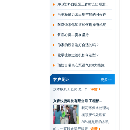
开厂以来，一直都是...
JKB塑料自吸泵工作时会出现泄...
详情
当单极磁力泵出现空转的时候你
华通电脑有限公司 刘经理
杰凯磁力泵是根据
会...
耐腐蚀泵你知道如何选择电机绝
众多用户要求，在
缘...
售后心得—贵在坚持
磁力泵的基础上吸
取国外新技术，并经公...
详情
你家的设备选好合适的吗？
化学镀镍过滤机如何选型？
协和电镀有限公司 肖总
我们做化学镀过滤
预防自吸离心泵进气的8大措施
是一种新型的金属
表面处理技术，该
客户见证
更多>>
技术以其工艺简便、节...
详情
兴森快捷科技有限公司 工程部...
我司环保水处理与
楼顶废气处理泵
80%都是用的杰凯
的，一直以来运行稳定...
详情