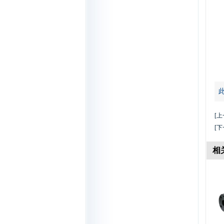
[上
[下
相