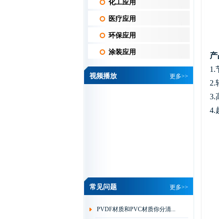
化工应用
医疗应用
环保应用
涂装应用
产
1
视频播放
更多>>
2
3
4
维信机械设备有限公司 黄总
常见问题
更多>>
我司是做PCB线路
板湿制程水平机设
PVDF材质和PVC材质你分清...
备的厂家，从我司