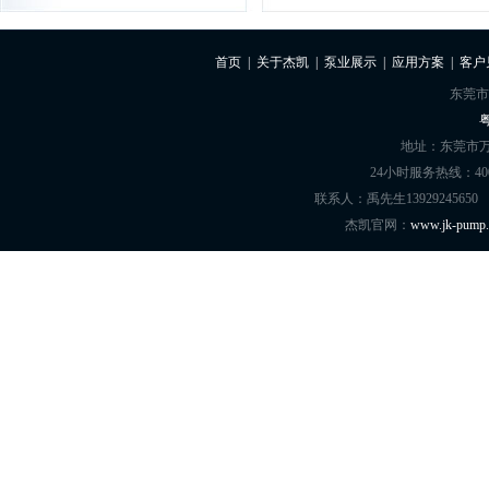
首页
|
关于杰凯
|
泵业展示
|
应用方案
|
客户
东莞市
粤
地址：东莞市万
24小时服务热线：400-8
联系人：禹先生13929245650
杰凯官网：
www.jk-pump