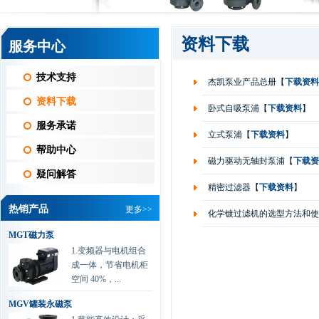
资料下载
服务中心
技术支持
杰凯泵业产品总册
【
下载资料
资料下载
卧式自吸泵浦
【
下载资料
】
服务承诺
立式泵浦
【
下载资料
】
帮助中心
磁力驱动无轴封泵浦
【
下载资
疑问解答
精密过滤器
【
下载资料
】
热销产品
更多>>
化学镀过滤机的选型方法和使
MGT磁力泵
1.变频器与电机组合
成一体，节省电机柜
空间 40%，...
MGV罐装永磁泵