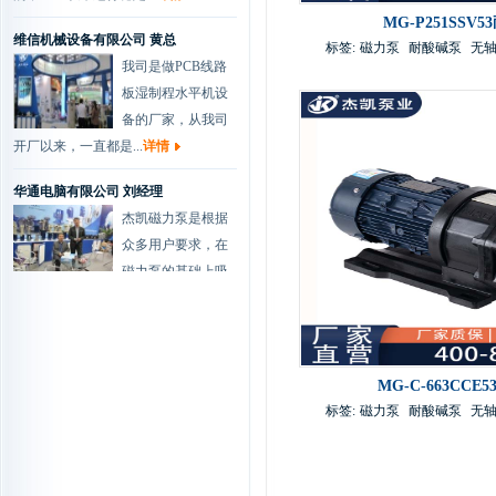
MG-P251SSV
维信机械设备有限公司 黄总
标签:
磁力泵
耐酸碱泵
无
我司是做PCB线路
板湿制程水平机设
备的厂家，从我司
开厂以来，一直都是...
详情
华通电脑有限公司 刘经理
杰凯磁力泵是根据
众多用户要求，在
磁力泵的基础上吸
取国外新技术，并经公...
详情
协和电镀有限公司 肖总
我们做化学镀过滤
是一种新型的金属
MG-C-663CC
标签:
磁力泵
耐酸碱泵
无
表面处理技术，该
技术以其工艺简便、节...
详情
兴森快捷科技有限公司 工程部...