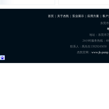
我司环保水处理与
楼顶废气处理泵
80%都是用的杰凯
首页
|
关于杰凯
|
泵业展示
|
应用方案
|
客户
的，一直以来运行稳定...
详情
东莞市
粤
地址：东莞市万
24小时服务热线：400-8
联系人：禹先生13929245650
杰凯官网：
www.jk-pump