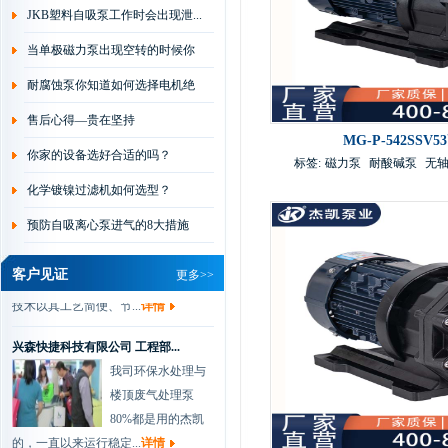
JKB塑料自吸泵工作时会出现泄...
开厂以来，一直都是...
详情
当单极磁力泵出现空转的时候你
华通电脑有限公司 刘经理
会...
耐腐蚀泵你知道如何选择电机绝
杰凯磁力泵是根据
众多用户要求，在
缘...
售后心得—贵在坚持
磁力泵的基础上吸
MG-P-542SS
你家的设备选好合适的吗？
取国外新技术，并经公...
详情
标签:
磁力泵
耐酸碱泵
无
化学镀镍过滤机如何选型？
协和电镀有限公司 肖总
我们做化学镀过滤
预防自吸离心泵进气的8大措施
是一种新型的金属
表面处理技术，该
客户见证
更多>>
技术以其工艺简便、节...
详情
兴森快捷科技有限公司 工程部...
我司环保水处理与
楼顶废气处理泵
80%都是用的杰凯
的，一直以来运行稳定...
详情