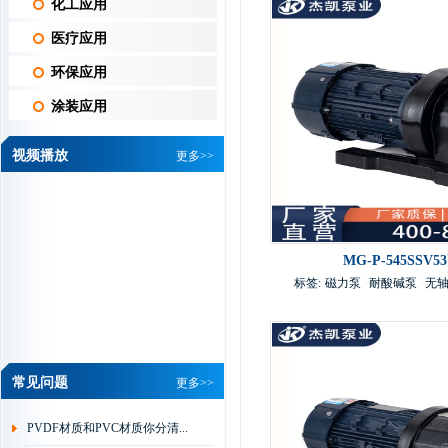
化工应用
医疗应用
环保应用
涂装应用
视频播放
更多>>
MG-P-545SS
标签:
磁力泵
耐酸碱泵
无
维信机械设备有限公司 黄总
常见问题
更多>>
我司是做PCB线路
板湿制程水平机设
PVDF材质和PVC材质你分清...
备的厂家，从我司