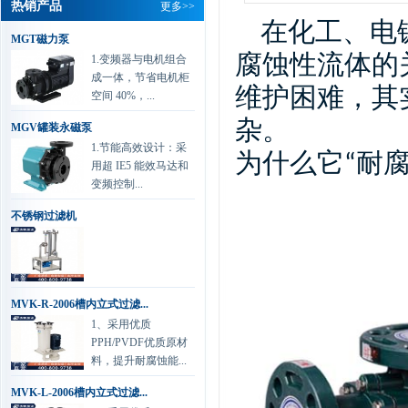
热销产品
更多>>
取国外新技术，并经公...
详情
在化工、电
MGT磁力泵
协和电镀有限公司 肖总
1.变频器与电机组合
腐蚀性流体的
成一体，节省电机柜
我们做化学镀过滤
维护困难，其
空间 40%，...
是一种新型的金属
表面处理技术，该
杂。
MGV罐装永磁泵
技术以其工艺简便、节...
详情
1.节能高效设计：采
为什么它
“
耐
用超 IE5 能效马达和
兴森快捷科技有限公司 工程部...
变频控制...
我司环保水处理与
不锈钢过滤机
楼顶废气处理泵
80%都是用的杰凯
的，一直以来运行稳定...
详情
MVK-R-2006槽内立式过滤...
1、采用优质
PPH/PVDF优质原材
料，提升耐腐蚀能...
MVK-L-2006槽内立式过滤...