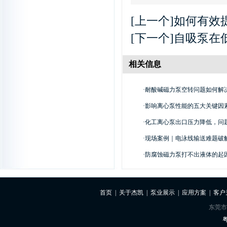
[上一个]
如何有效
[下一个]
自吸泵在
相关信息
·
耐酸碱磁力泵空转问题如何解
·
影响离心泵性能的五大关键因
·
化工离心泵出口压力降低，问
·
现场案例｜电泳线输送难题破解
·
防腐蚀磁力泵打不出液体的起
首页
|
关于杰凯
|
泵业展示
|
应用方案
|
客户
东莞市
粤