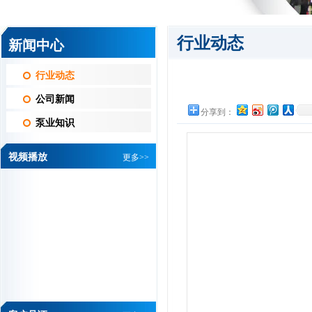
行业动态
新闻中心
行业动态
公司新闻
分享到：
泵业知识
视频播放
更多>>
维信机械设备有限公司 黄总
我司是做PCB线路
板湿制程水平机设
备的厂家，从我司
开厂以来，一直都是...
详情
华通电脑有限公司 刘经理
杰凯磁力泵是根据
众多用户要求，在
磁力泵的基础上吸