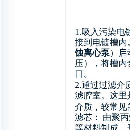
1.
吸入污染电
接到电镀槽内
蚀离心泵
）启
压），将槽内
口。
2.
通过过滤介
滤腔室。这里
较
介质，
常见
滤芯：
由聚丙
等材料制成，