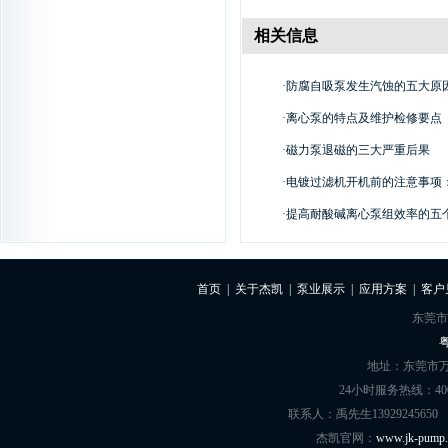
相关信息
·
防腐自吸泵发生汽蚀的五大原
·
离心泵的特点及维护检修要点
·
磁力泵退磁的三大严重后果
·
电镀过滤机开机前的注意事项：做
·
提高耐酸碱离心泵组效率的五
首页
|
关于杰凯
|
泵业展示
|
应用方案
|
客户
东莞市
粤
地址：东莞市万
24小时服务热线：400-8
联系人：禹先生13929245650
杰凯官网：
www.jk-pump