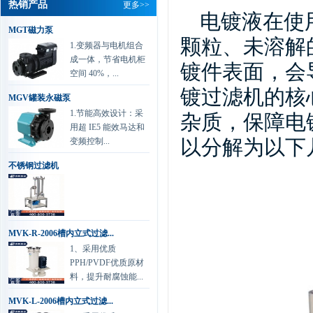
热销产品
更多>>
华通电脑有限公司 刘经理
电镀液在使
杰凯磁力泵是根据
MGT磁力泵
颗粒、未溶解
众多用户要求，在
1.变频器与电机组合
成一体，节省电机柜
磁力泵的基础上吸
镀件表面，会
空间 40%，...
取国外新技术，并经公...
详情
镀过滤机的核
MGV罐装永磁泵
协和电镀有限公司 肖总
1.节能高效设计：采
杂质，保障电
我们做化学镀过滤
用超 IE5 能效马达和
是一种新型的金属
变频控制...
以分解为以下
表面处理技术，该
不锈钢过滤机
技术以其工艺简便、节...
详情
兴森快捷科技有限公司 工程部...
我司环保水处理与
MVK-R-2006槽内立式过滤...
楼顶废气处理泵
1、采用优质
80%都是用的杰凯
PPH/PVDF优质原材
的，一直以来运行稳定...
详情
料，提升耐腐蚀能...
MVK-L-2006槽内立式过滤...