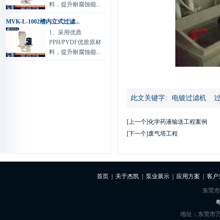
料，提升耐腐蚀能...
MVK-L-1002槽内立式过滤...
1、采用优质
PPH/PVDF优质原材
料，提升耐腐蚀能...
此文关键字:
电镀过滤机
[上一个]
化学药液输送工程案例
[下一个]
废气塔工程
首页
|
关于杰凯
|
泵业展示
|
应用方案
|
客户
东莞市
粤
地址：东莞市万