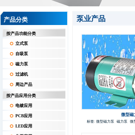
泵业产品
产品分类
按产品功能分类
立式泵
自吸泵
磁力泵
过滤机
周边产品
按产品应用分类
电镀应用
微型磁
PCB应用
标签:
微型磁力泵
磁力泵
微
LED应用