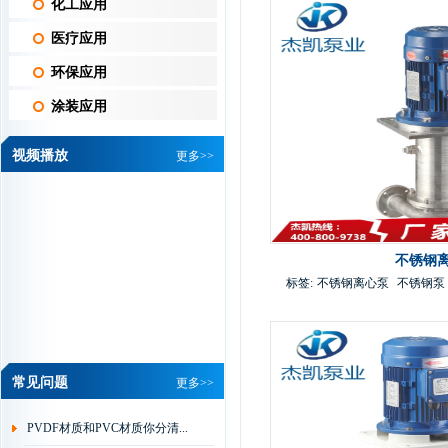
化工应用
医疗应用
环保应用
涂装应用
视频播放
更多>>
不锈钢
标签:
不锈钢离心泵
不锈钢泵
维信机械设备有限公司 黄总
常见问题
更多>>
我司是做PCB线路
板湿制程水平机设
PVDF材质和PVC材质你分清...
备的厂家，从我司