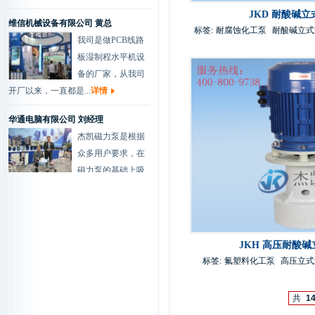
JKD 耐酸碱立式
维信机械设备有限公司 黄总
标签:
耐腐蚀化工泵
耐酸碱立式
我司是做PCB线路
板湿制程水平机设
备的厂家，从我司
开厂以来，一直都是...
详情
华通电脑有限公司 刘经理
杰凯磁力泵是根据
众多用户要求，在
磁力泵的基础上吸
取国外新技术，并经公...
详情
协和电镀有限公司 肖总
我们做化学镀过滤
是一种新型的金属
JKH 高压耐酸碱立
表面处理技术，该
标签:
氟塑料化工泵
高压立式
技术以其工艺简便、节...
详情
共
1
兴森快捷科技有限公司 工程部...