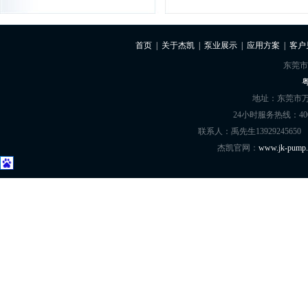
我司环保水处理与
楼顶废气处理泵
80%都是用的杰凯
首页
|
关于杰凯
|
泵业展示
|
应用方案
|
客户
的，一直以来运行稳定...
详情
东莞市
粤
地址：东莞市万
24小时服务热线：400-8
联系人：禹先生13929245650
杰凯官网：
www.jk-pump