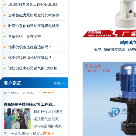
JKB塑料自吸泵工作时会出现泄...
开厂以来，一直都是...
详情
当单极磁力泵出现空转的时候你
华通电脑有限公司 刘经理
会...
耐腐蚀泵你知道如何选择电机绝
杰凯磁力泵是根据
众多用户要求，在
缘...
售后心得—贵在坚持
磁力泵的基础上吸
耐酸碱
你家的设备选好合适的吗？
取国外新技术，并经公...
详情
标签:
耐酸碱立式泵
耐酸
化学镀镍过滤机如何选型？
协和电镀有限公司 肖总
我们做化学镀过滤
预防自吸离心泵进气的8大措施
是一种新型的金属
表面处理技术，该
客户见证
更多>>
技术以其工艺简便、节...
详情
兴森快捷科技有限公司 工程部...
我司环保水处理与
楼顶废气处理泵
80%都是用的杰凯
的，一直以来运行稳定...
详情